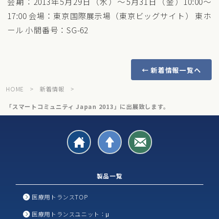
会期：2013年5月29日（水）～5月31日（金）10:00～
17:00 会場：東京国際展示場（東京ビッグサイト） 東ホ
ール 小間番号：SG-62
← 新着情報一覧へ
HOME
>
新着情報
>
「スマートコミュニティ Japan 2013」に出展致します。
製品一覧
医療用トランスTOP
医療用トランスユニット：μ